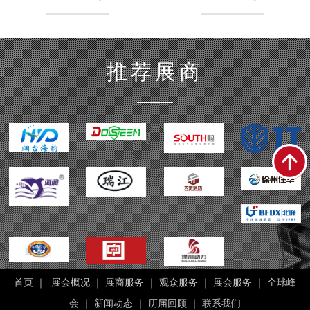
推荐展商
首页
｜
展会概况
｜
展商服务
｜
观众服务
｜
展会服务
｜
全球峰
会
｜
新闻动态
｜
历届回顾
｜
联系我们